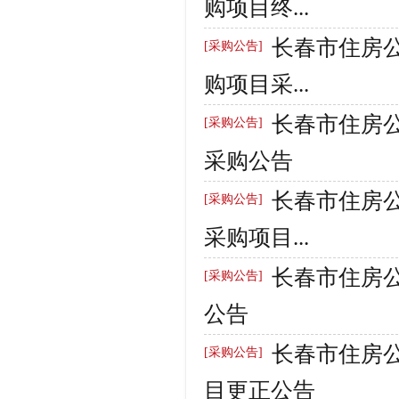
购项目终...
长春市住房
[采购公告]
购项目采...
长春市住房
[采购公告]
采购公告
长春市住房
[采购公告]
采购项目...
长春市住房
[采购公告]
公告
长春市住房
[采购公告]
目更正公告