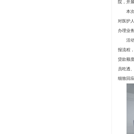
院，开
本次宣
对医护
办理业
活动现
报流程
贷款额
员吃透
细致回