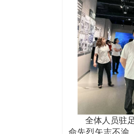
全体人员驻足凝
命先烈矢志不渝